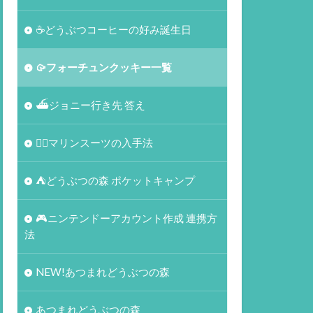
☕️どうぶつコーヒーの好み誕生日
🥠フォーチュンクッキー一覧
⛴ジョニー行き先 答え
🏄‍♀️マリンスーツの入手法
⛺どうぶつの森 ポケットキャンプ
🎮ニンテンドーアカウント作成 連携方
法
NEW!あつまれどうぶつの森
あつまれどうぶつの森