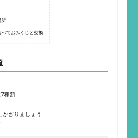
場所
食べておみくじと交換
覧
7種類
屋にかざりましょう
す