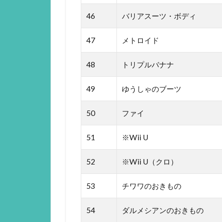
46
バリアスーツ・ボディ
47
メトロイド
48
トリプルバナナ
49
ゆうしゃのブーツ
50
ファイ
51
※Wii U
52
※Wii U（クロ）
53
チワワのおきもの
54
ダルメシアンのおきもの