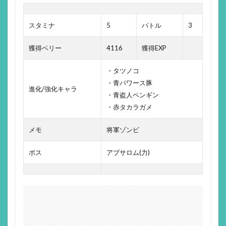
スタミナ
5
バトル
3
獲得ベリー
4116
獲得EXP
・タツノコ
・青パワース豚
進化/強化キャラ
・青盗人ペンギン
・赤タカラガメ
メモ
将軍ゾンビ
ボス
アブサロム(力)