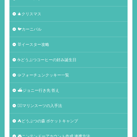
🎄クリスマス
🐦カーニバル
🐰イースター攻略
☕️どうぶつコーヒーの好み誕生日
🥠フォーチュンクッキー一覧
⛴ジョニー行き先 答え
🏄‍♀️マリンスーツの入手法
⛺どうぶつの森 ポケットキャンプ
🎮ニンテンドーアカウント作成 連携方法