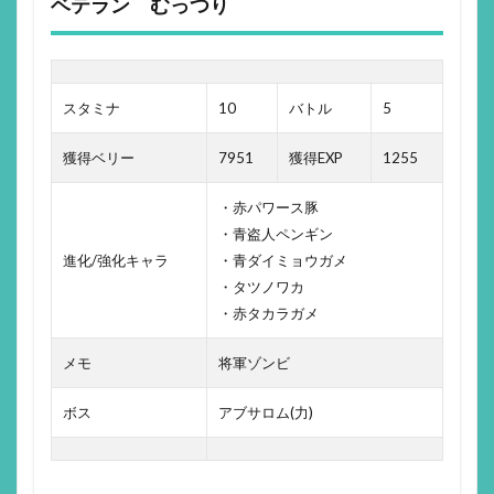
ベテラン むっつり
スタミナ
10
バトル
5
獲得ベリー
7951
獲得EXP
1255
・赤パワース豚
・青盗人ペンギン
進化/強化キャラ
・青ダイミョウガメ
・タツノワカ
・赤タカラガメ
メモ
将軍ゾンビ
ボス
アブサロム(力)