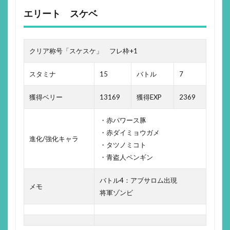
エリート スケベ
クリア称号「スケスケ」 フレ枠+1
スタミナ
15
バトル
7
獲得ベリー
13169
獲得EXP
2369
・赤パワース豚
・赤ダイミョウガメ
進化/強化キャラ
・タツノミコト
・青盗人ペンギン
バトル4：アブサロム出現
メモ
将軍ゾンビ