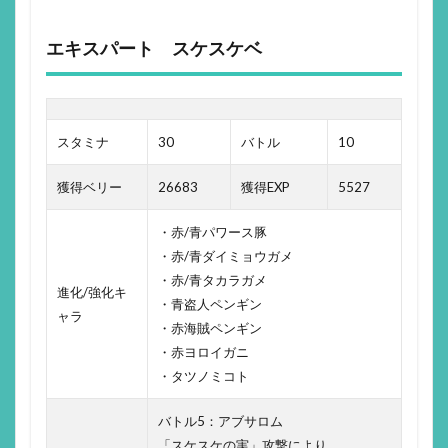
エキスパート スケスケベ
スタミナ
30
バトル
10
獲得ベリー
26683
獲得EXP
5527
・赤/青パワース豚
・赤/青ダイミョウガメ
・赤/青タカラガメ
進化/強化キ
・青盗人ペンギン
ャラ
・赤海賊ペンギン
・赤ヨロイガニ
・タツノミコト
バトル5：アブサロム
「スケスケの実」攻撃により