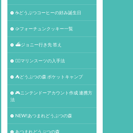
☕️どうぶつコーヒーの好み誕生日
🥠フォーチュンクッキー一覧
⛴ジョニー行き先 答え
🏄‍♀️マリンスーツの入手法
⛺どうぶつの森 ポケットキャンプ
🎮ニンテンドーアカウント作成 連携方
法
NEW!あつまれどうぶつの森
あつまれどうぶつの森