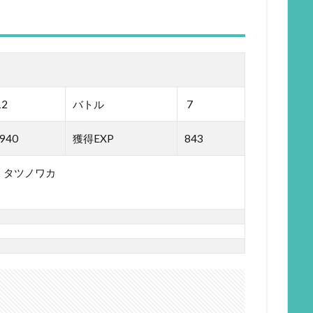
12
バトル
7
940
獲得EXP
843
・タツノワカ
・