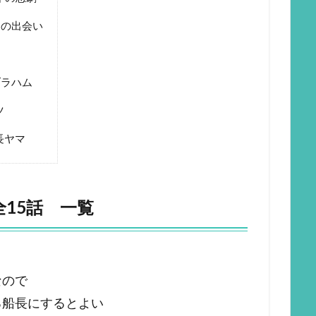
との出会い
ブラハム
ツ
長ヤマ
15話 一覧
なので
る船長にするとよい