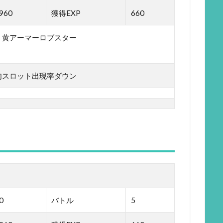
960
獲得EXP
660
・黄アーマーロブスター
・
肉スロット出現率ダウン
0
バトル
5