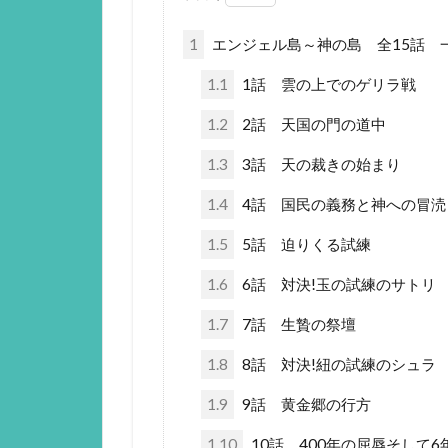
1
エンジェル島～神の島 全15話 
1.1
1話 雲の上でのゲリラ戦
1.2
2話 天国の門の道中
1.3
3話 天の裁きの始まり
1.4
4話 国民の義務と神への冒涜
1.5
5話 迫りくる試練
1.6
6話 対決!玉の試練のサトリ
1.7
7話 生贄の祭壇
1.8
8話 対決!紐の試練のシュラ
1.9
9話 黄金郷の行方
1.10
10話 400年の屈辱そして6