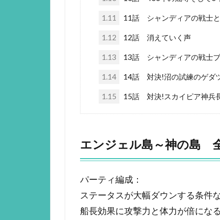
1.11
11話 シャンディアの戦士
1.12
12話 消えていく声
1.13
13話 シャンディアの戦士
1.14
14話 対決!沼の試練のゲダ
1.15
15話 対決!スカイピア神兵
エンジェル島～神の島 全
パーティ編成：
ステータスが大幅ダウンする条件
船長効果に攻撃力と体力が倍にな