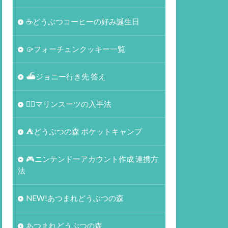
☕️どうぶつコーヒーの好み誕生日
🥠フォーチュンクッキー一覧
⛴ジョニー行き先 答え
🏄‍♀️マリンスーツの入手法
⛺どうぶつの森 ポケットキャンプ
🎮ニンテンドーアカウント作成 連携方
法
NEW!あつまれどうぶつの森
あつまれどうぶつの森