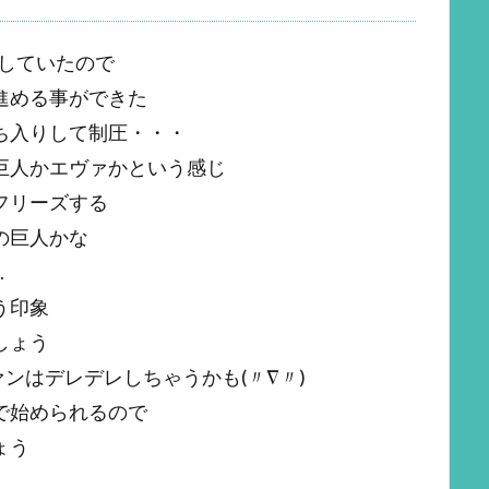
していたので
進める事ができた
ち入りして制圧・・・
巨人かエヴァかという感じ
フリーズする
の巨人かな
…
う印象
しょう
ァンはデレデレしちゃうかも(〃∇〃)
で始められるので
ょう