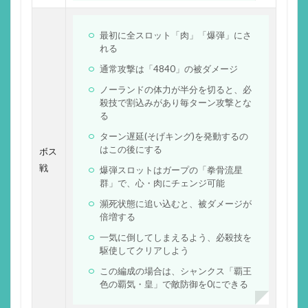
最初に全スロット「肉」「爆弾」にさ
れる
通常攻撃は「4840」の被ダメージ
ノーランドの体力が半分を切ると、必
殺技で割込みがあり毎ターン攻撃とな
る
ターン遅延(そげキング)を発動するの
はこの後にする
ボス
戦
爆弾スロットはガープの「拳骨流星
群」で、心・肉にチェンジ可能
瀕死状態に追い込むと、被ダメージが
倍増する
一気に倒してしまえるよう、必殺技を
駆使してクリアしよう
この編成の場合は、シャンクス「覇王
色の覇気・皇」で敵防御を0にできる