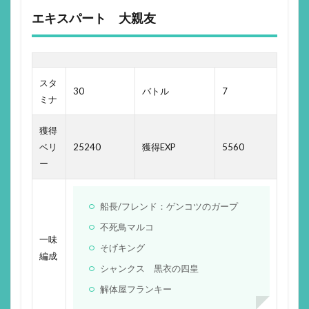
エキスパート 大親友
スタ
30
バトル
7
ミナ
獲得
ベリ
25240
獲得EXP
5560
ー
船長/フレンド：ゲンコツのガープ
不死鳥マルコ
一味
そげキング
編成
シャンクス 黒衣の四皇
解体屋フランキー