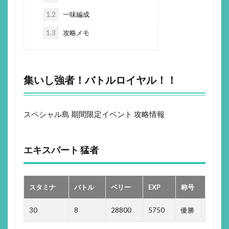
1.2
一味編成
1.3
攻略メモ
集いし強者！バトルロイヤル！！
スペシャル島 期間限定イベント 攻略情報
エキスパート 猛者
スタミナ
バトル
ベリー
EXP
称号
30
8
28800
5750
優勝