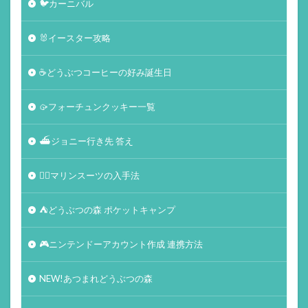
🐦カーニバル
🐰イースター攻略
☕️どうぶつコーヒーの好み誕生日
🥠フォーチュンクッキー一覧
⛴ジョニー行き先 答え
🏄‍♀️マリンスーツの入手法
⛺どうぶつの森 ポケットキャンプ
🎮ニンテンドーアカウント作成 連携方法
NEW!あつまれどうぶつの森