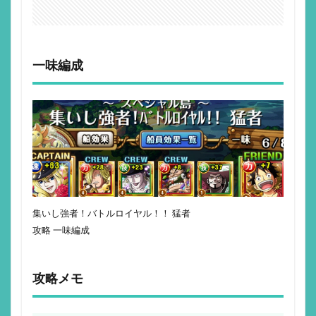
一味編成
集いし強者！バトルロイヤル！！ 猛者
攻略 一味編成
攻略メモ