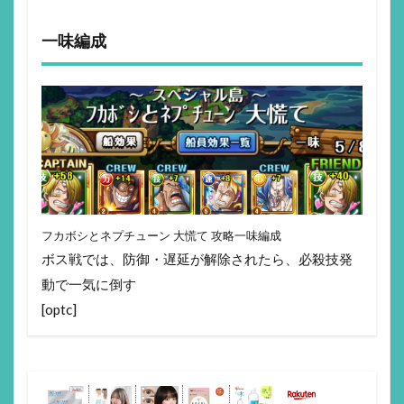
一味編成
フカボシとネプチューン 大慌て 攻略一味編成
ボス戦では、防御・遅延が解除されたら、必殺技発
動で一気に倒す
[optc]