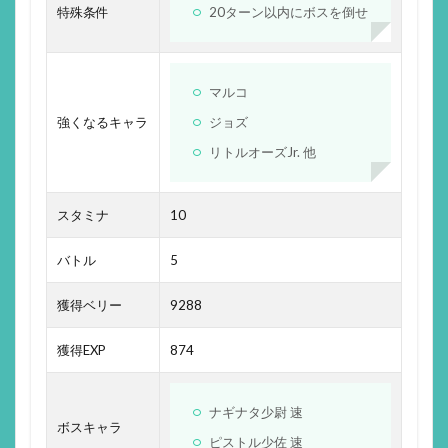
特殊条件
20ターン以内にボスを倒せ
マルコ
強くなるキャラ
ジョズ
リトルオーズJr. 他
スタミナ
10
バトル
5
獲得ベリー
9288
獲得EXP
874
ナギナタ少尉 速
ボスキャラ
ピストル少佐 速