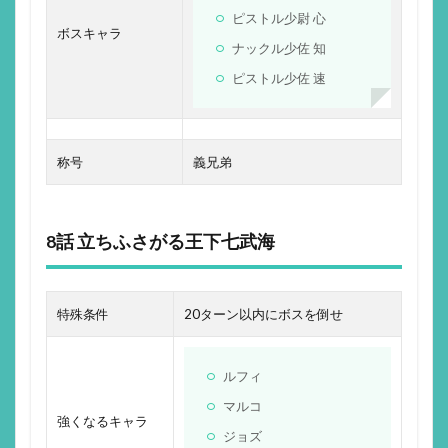
ピストル少尉 心
ボスキャラ
ナックル少佐 知
ピストル少佐 速
称号
義兄弟
8話 立ちふさがる王下七武海
特殊条件
20ターン以内にボスを倒せ
ルフィ
マルコ
強くなるキャラ
ジョズ