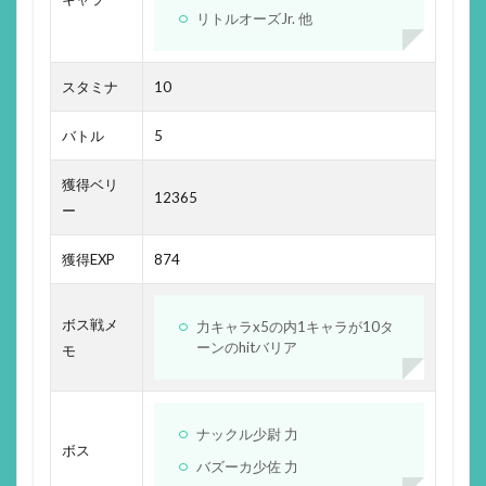
リトルオーズJr. 他
スタミナ
10
バトル
5
獲得ベリ
12365
ー
獲得EXP
874
ボス戦メ
力キャラx5の内1キャラが10タ
ーンのhitバリア
モ
ナックル少尉 力
ボス
バズーカ少佐 力