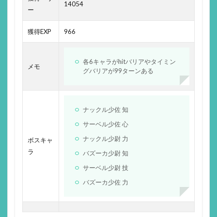
14054
ー
獲得EXP
966
各6キャラがhitバリアやタイミン
メモ
グバリアが99ターンある
ナックル少佐 知
サーベル少佐 心
ナックル少尉 力
ボスキャ
ラ
バズーカ少尉 知
サーベル少尉 技
バズーカ少佐 力