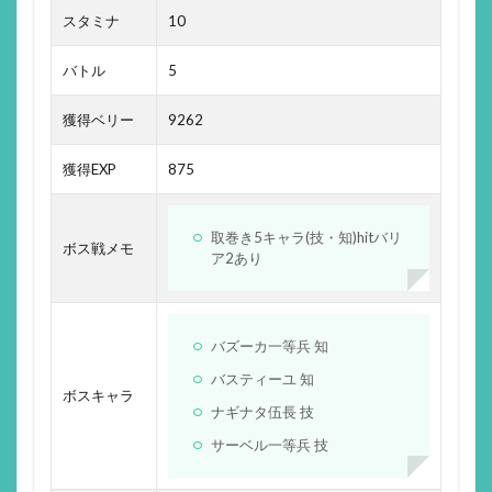
スタミナ
10
バトル
5
獲得ベリー
9262
獲得EXP
875
取巻き5キャラ(技・知)hitバリ
ボス戦メモ
ア2あり
バズーカ一等兵 知
バスティーユ 知
ボスキャラ
ナギナタ伍長 技
サーベル一等兵 技