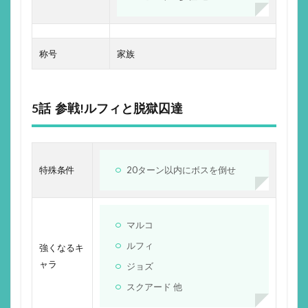
称号
家族
5話 参戦!ルフィと脱獄囚達
特殊条件
20ターン以内にボスを倒せ
マルコ
ルフィ
強くなるキ
ャラ
ジョズ
スクアード 他