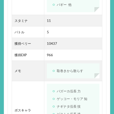
バギー 他
スタミナ
11
バトル
5
獲得ベリー
10437
獲得EXP
966
メモ
取巻きから散らす
バズーカ伍長 力
ゲッコー・モリア 知
ナギナタ伍長 技
ボスキャラ
ピストル伍長 速