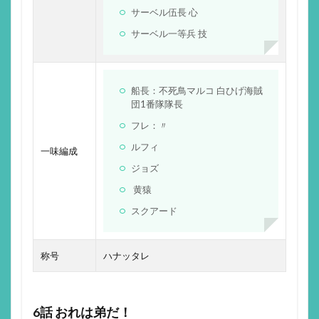
サーベル伍長 心
サーベル一等兵 技
船長：不死鳥マルコ 白ひげ海賊
団1番隊隊長
フレ：〃
ルフィ
一味編成
ジョズ
黄猿
スクアード
称号
ハナッタレ
6話 おれは弟だ！