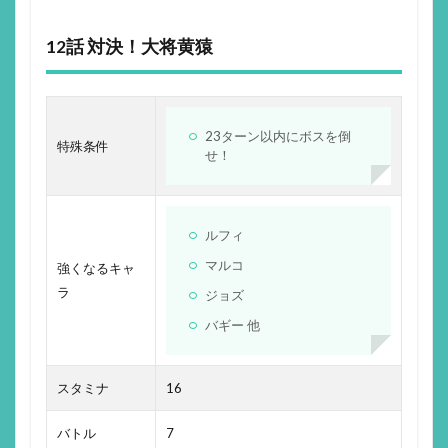
12話 対決！大将黄猿
23ターン以内にボスを倒
特殊条件
せ！
ルフィ
マルコ
強くなるキャ
ラ
ジョズ
バギー 他
スタミナ
16
バトル
7