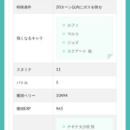
特殊条件
20ターン以内にボスを倒せ
ルフィ
マルコ
強くなるキャラ
ジョズ
スクアード 他
スタミナ
11
バトル
5
獲得ベリー
10494
獲得EXP
965
ナギナタ少佐 技