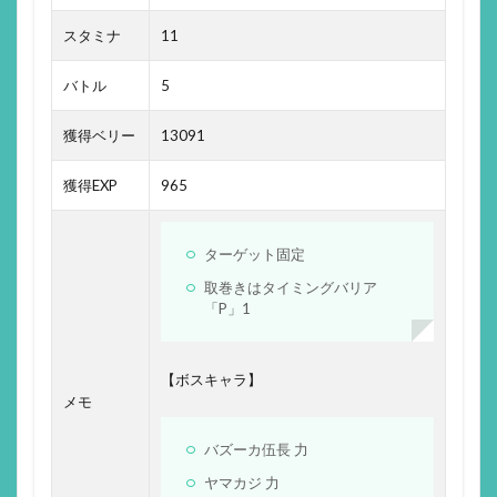
スタミナ
11
バトル
5
獲得ベリー
13091
獲得EXP
965
ターゲット固定
取巻きはタイミングバリア
「P」1
【ボスキャラ】
メモ
バズーカ伍長 力
ヤマカジ 力