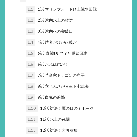
1.1
1話 マリンフォード頂上戦争回戦
1.2
2話 湾内氷上の攻防
1.3
3話 湾内への突破口
1.4
4話 勝者だけが正義だ
1.5
5話 参戦!ルフィと脱獄囚達
1.6
6話 おれは弟だ！
1.7
7話 革命家ドラゴンの息子
1.8
8話 立ちふさがる王下七武海
1.9
9話 白猟の追撃
1.10
10話 対決！鷹の目のミホーク
1.11
11話 氷上の死闘
1.12
12話 対決！大将黄猿