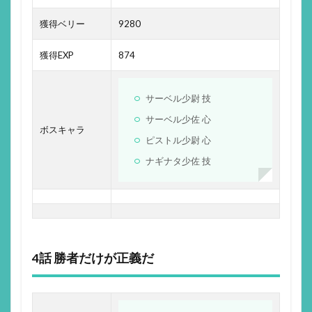
獲得ベリー
9280
獲得EXP
874
サーベル少尉 技
サーベル少佐 心
ボスキャラ
ピストル少尉 心
ナギナタ少佐 技
4話 勝者だけが正義だ