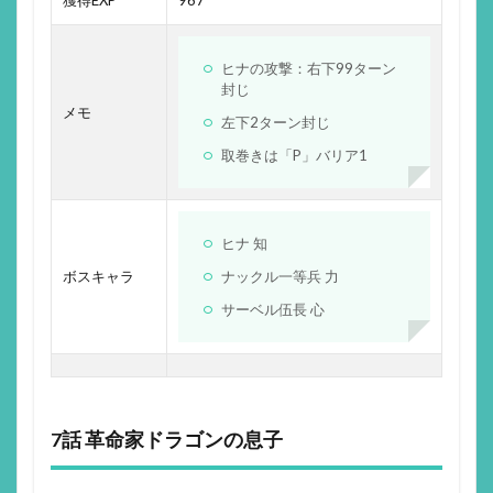
ヒナの攻撃：右下99ターン
封じ
メモ
左下2ターン封じ
取巻きは「P」バリア1
ヒナ 知
ボスキャラ
ナックル一等兵 力
サーベル伍長 心
7話 革命家ドラゴンの息子