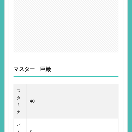
マスター 巨巌
ス
タ
40
ミ
ナ
バ
ト
5