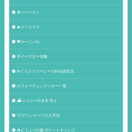
🍄ハーベスト
🎄クリスマス
🐦カーニバル
🐰イースター攻略
☕️どうぶつコーヒーの好み誕生日
🥠フォーチュンクッキー一覧
⛴ジョニー行き先 答え
🏄‍♀️マリンスーツの入手法
⛺どうぶつの森 ポケットキャンプ