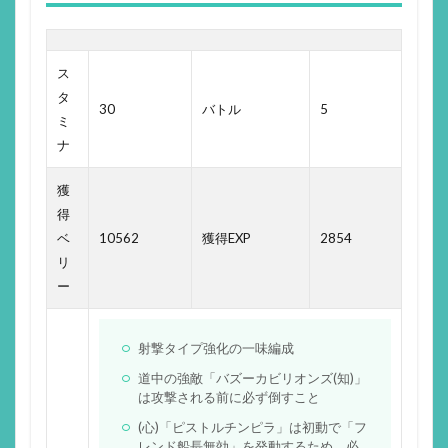
ス
タ
30
バトル
5
ミ
ナ
獲
得
ベ
10562
獲得EXP
2854
リ
ー
射撃タイプ強化の一味編成
道中の強敵「バズーカビリオンズ(知)」
は攻撃される前に必ず倒すこと
(心)「ピストルチンピラ」は初動で「フ
レンド船長無効」を発動するため、必