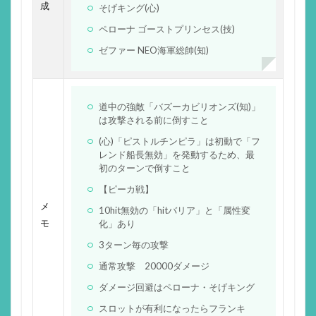
成
そげキング(心)
ペローナ ゴーストプリンセス(技)
ゼファー NEO海軍総帥(知)
道中の強敵「バズーカビリオンズ(知)」
は攻撃される前に倒すこと
(心)「ピストルチンピラ」は初動で「フ
レンド船長無効」を発動するため、最
初のターンで倒すこと
【ピーカ戦】
メ
10hit無効の「hitバリア」と「属性変
モ
化」あり
3ターン毎の攻撃
通常攻撃 20000ダメージ
ダメージ回避はペローナ・そげキング
スロットが有利になったらフランキ