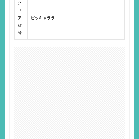
ク
リ
ア
ピッキャララ
称
号