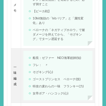
ず倒すこと
メ
モ
【ピーカ戦】
10hit無効の「hitバリア」と「属性変
化」あり
ペローナの「ネガティブホロウ」で被
ダメージを抑えてから、「そげキン
グ」でターン遅延する
船長：ゼファー NEO海軍総帥(知)
フレ： 〃
一
そげキング(心)
味
編
ゴーストプリンセス ペローナ(技)
成
特攻の麦わらの一味 フランキー(力)
女帝ボア・ハンコック(心)