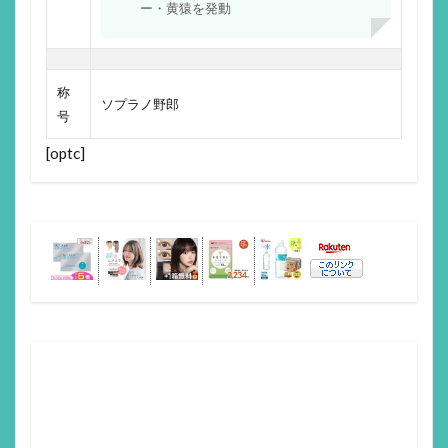
ー・黄猿を発動
称
ソプラノ野郎
号
[optc]