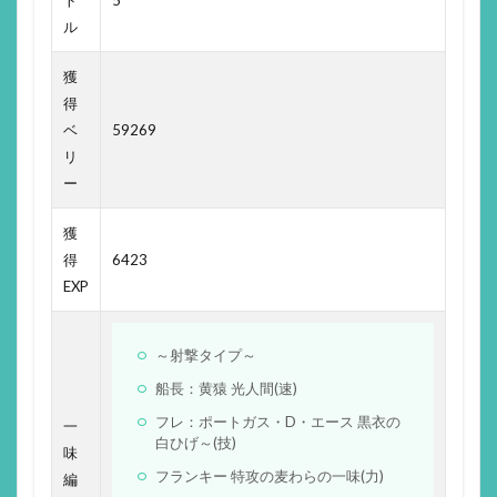
ル
獲
得
ベ
59269
リ
ー
獲
得
6423
EXP
～射撃タイプ～
船長：黄猿 光人間(速)
フレ：ポートガス・D・エース 黒衣の
一
白ひげ～(技)
味
フランキー 特攻の麦わらの一味(力)
編