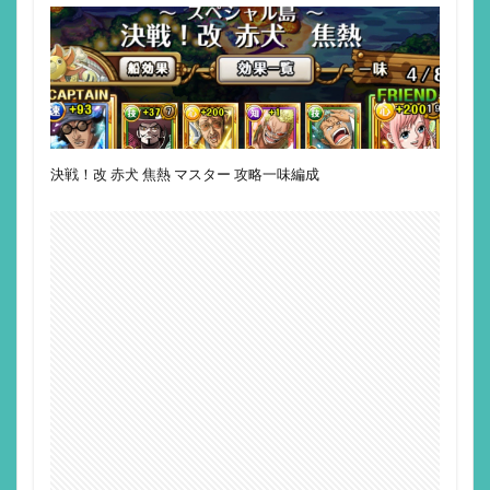
決戦！改 赤犬 焦熱 マスター 攻略一味編成