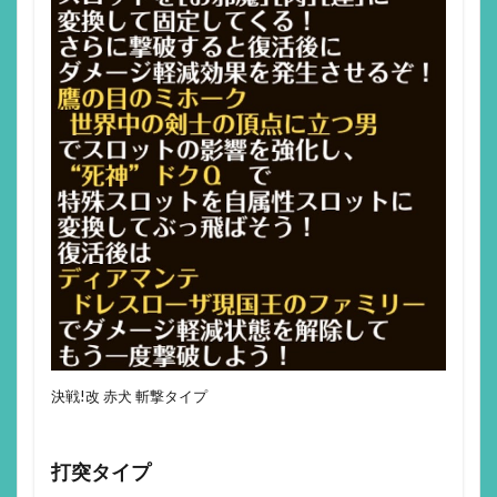
決戦!改 赤犬 斬撃タイプ
打突タイプ