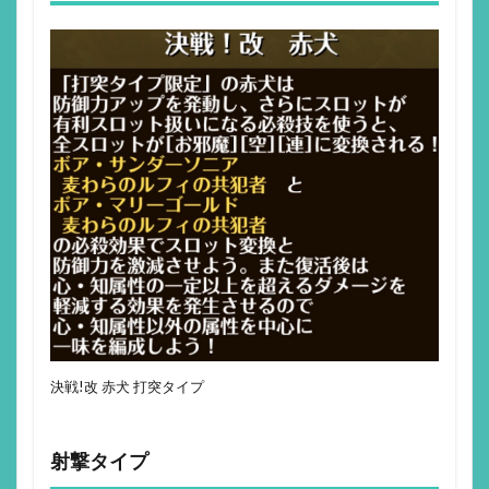
決戦!改 赤犬 打突タイプ
射撃タイプ