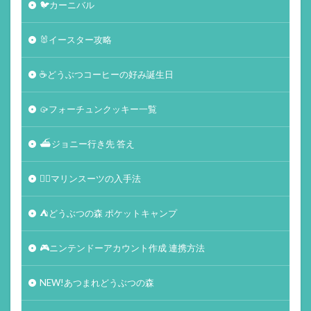
🐦カーニバル
🐰イースター攻略
☕️どうぶつコーヒーの好み誕生日
🥠フォーチュンクッキー一覧
⛴ジョニー行き先 答え
🏄‍♀️マリンスーツの入手法
⛺どうぶつの森 ポケットキャンプ
🎮ニンテンドーアカウント作成 連携方法
NEW!あつまれどうぶつの森