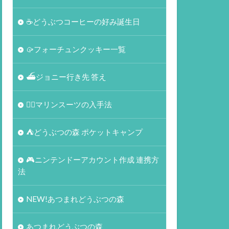
☕️どうぶつコーヒーの好み誕生日
🥠フォーチュンクッキー一覧
⛴ジョニー行き先 答え
🏄‍♀️マリンスーツの入手法
⛺どうぶつの森 ポケットキャンプ
🎮ニンテンドーアカウント作成 連携方
法
NEW!あつまれどうぶつの森
あつまれどうぶつの森