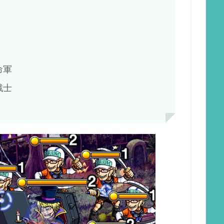
命軍
戦士