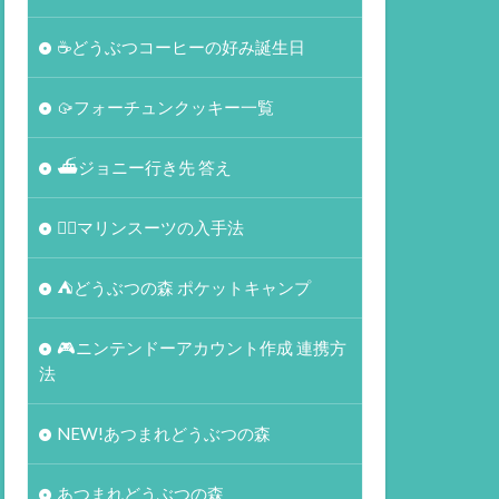
☕️どうぶつコーヒーの好み誕生日
🥠フォーチュンクッキー一覧
⛴ジョニー行き先 答え
🏄‍♀️マリンスーツの入手法
⛺どうぶつの森 ポケットキャンプ
🎮ニンテンドーアカウント作成 連携方
法
NEW!あつまれどうぶつの森
あつまれどうぶつの森