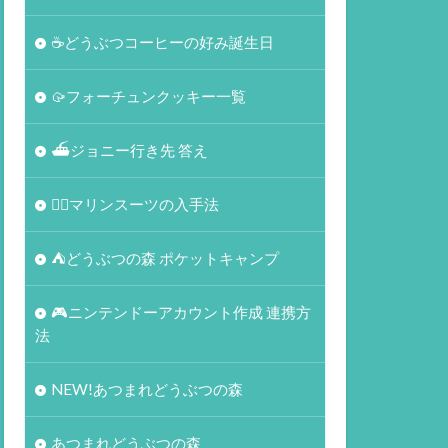
☕️どうぶつコーヒーの好み誕生日
🥠フォーチュンクッキー一覧
⛴ジョニー行き先 答え
🏄‍♀️マリンスーツの入手法
⛺どうぶつの森 ポケットキャンプ
🎮ニンテンドーアカウント作成 連携方
法
NEW!あつまれどうぶつの森
あつまれどうぶつの森