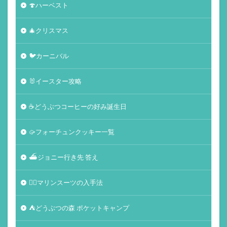
🍄ハーベスト
🎄クリスマス
🐦カーニバル
🐰イースター攻略
☕️どうぶつコーヒーの好み誕生日
🥠フォーチュンクッキー一覧
⛴ジョニー行き先 答え
🏄‍♀️マリンスーツの入手法
⛺どうぶつの森 ポケットキャンプ