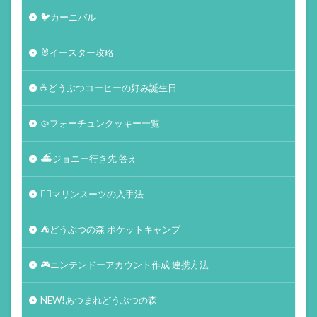
🐦カーニバル
🐰イースター攻略
☕️どうぶつコーヒーの好み誕生日
🥠フォーチュンクッキー一覧
⛴ジョニー行き先 答え
🏄‍♀️マリンスーツの入手法
⛺どうぶつの森 ポケットキャンプ
🎮ニンテンドーアカウント作成 連携方法
NEW!あつまれどうぶつの森