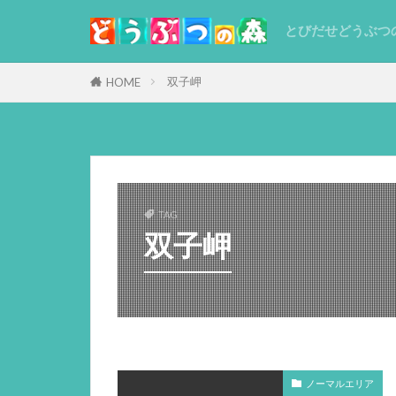
とびだせどうぶつ
双子岬
HOME
TAG
双子岬
ノーマルエリア