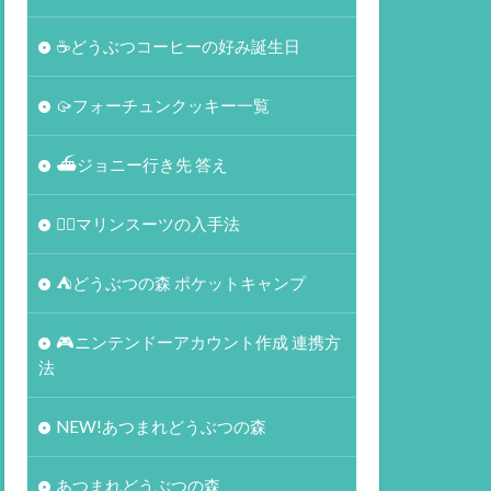
☕️どうぶつコーヒーの好み誕生日
🥠フォーチュンクッキー一覧
⛴ジョニー行き先 答え
🏄‍♀️マリンスーツの入手法
⛺どうぶつの森 ポケットキャンプ
🎮ニンテンドーアカウント作成 連携方
法
NEW!あつまれどうぶつの森
あつまれどうぶつの森