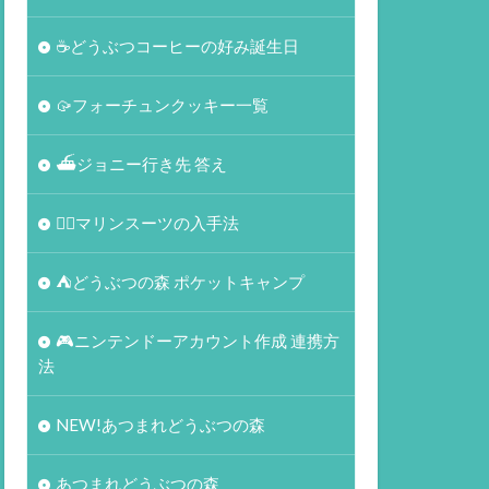
☕️どうぶつコーヒーの好み誕生日
🥠フォーチュンクッキー一覧
⛴ジョニー行き先 答え
🏄‍♀️マリンスーツの入手法
⛺どうぶつの森 ポケットキャンプ
🎮ニンテンドーアカウント作成 連携方
法
NEW!あつまれどうぶつの森
あつまれどうぶつの森