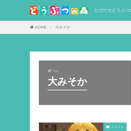
とびだせどうぶつ
大みそか
HOME
TAG
大みそか
イベント