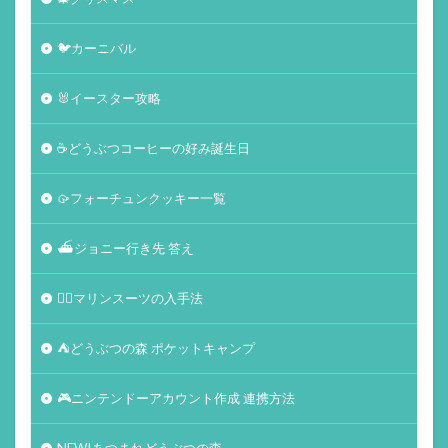
🐦カーニバル
🐰イースター攻略
☕️どうぶつコーヒーの好み誕生日
🥠フォーチュンクッキー一覧
⛴ジョニー行き先 答え
🏄‍♀️マリンスーツの入手法
⛺どうぶつの森 ポケットキャンプ
🎮ニンテンドーアカウント作成 連携方法
NEW!あつまれどうぶつの森