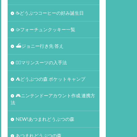
☕️どうぶつコーヒーの好み誕生日
🥠フォーチュンクッキー一覧
⛴ジョニー行き先 答え
🏄‍♀️マリンスーツの入手法
⛺どうぶつの森 ポケットキャンプ
🎮ニンテンドーアカウント作成 連携方
法
NEW!あつまれどうぶつの森
あつまれどうぶつの森