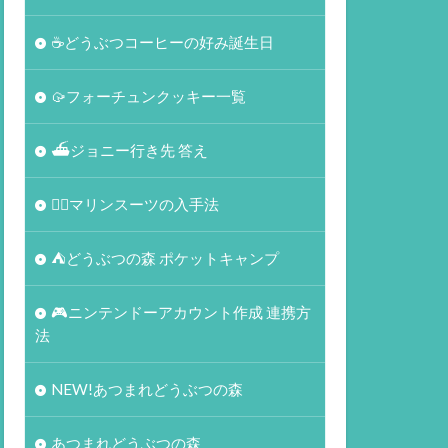
☕️どうぶつコーヒーの好み誕生日
🥠フォーチュンクッキー一覧
⛴ジョニー行き先 答え
🏄‍♀️マリンスーツの入手法
⛺どうぶつの森 ポケットキャンプ
🎮ニンテンドーアカウント作成 連携方
法
NEW!あつまれどうぶつの森
あつまれどうぶつの森