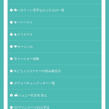
🎃ハロウィン苦手なかぶりもの一覧
🍄ハーベスト
🎄クリスマス
🐦カーニバル
🐰イースター攻略
☕️どうぶつコーヒーの好み誕生日
🥠フォーチュンクッキー一覧
⛴ジョニー行き先 答え
🏄‍♀️マリンスーツの入手法