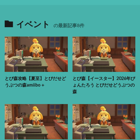
イベント
の最新記事8件
とび森攻略【夏至】とびだせど
とび森【イースター】2026年ぴ
うぶつの森amiibo＋
ょんたろう とびだせどうぶつの
森