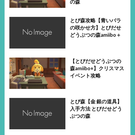
の森
とび森攻略【青いバラ
の咲かせ方】とびだせ
どうぶつの森amiibo＋
【とびだせどうぶつの
森amiibo+】クリスマス
イベント攻略
とび森【金 銀の道具】
入手方法 とびだせどう
ぶつの森