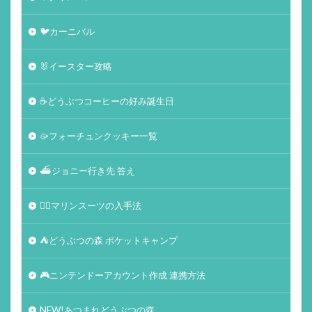
🐦カーニバル
🐰イースター攻略
☕️どうぶつコーヒーの好み誕生日
🥠フォーチュンクッキー一覧
⛴ジョニー行き先 答え
🏄‍♀️マリンスーツの入手法
⛺どうぶつの森 ポケットキャンプ
🎮ニンテンドーアカウント作成 連携方法
NEW!あつまれどうぶつの森