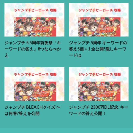
ジャンプチ 5.5周年前夜祭「キ
ジャンプチ 5周年 キーワードの
ーワードの答え」8つならべか
答え5個＋1 全公開!隠しキーワ
え
ードは
ジャンプチ BLEACHクイズ 〜
ジャンプチ 2300万DL記念!キー
は何巻?答えを公開
ワードの答え公開！