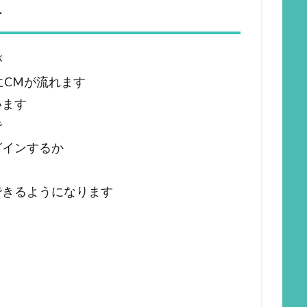
ケ
が
にCMが流れます
います
で
グインするか
できるようになります