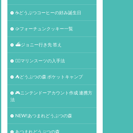
☕️どうぶつコーヒーの好み誕生日
🥠フォーチュンクッキー一覧
⛴ジョニー行き先 答え
🏄‍♀️マリンスーツの入手法
⛺どうぶつの森 ポケットキャンプ
🎮ニンテンドーアカウント作成 連携方
法
NEW!あつまれどうぶつの森
あつまれどうぶつの森