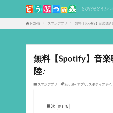
とびだせどうぶつ
スマホアプリ
無料【Spotify】音楽聴
HOME
無料【Spotify】
陸♪
スマホアプリ
Spotify
,
アプリ
,
スポティファイ
,
目次