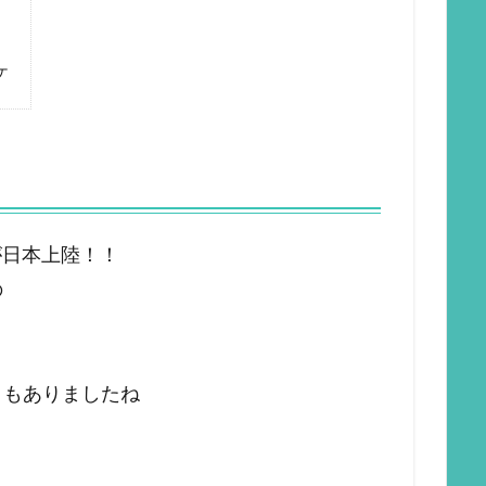
ケ
が日本上陸！！
の
リもありましたね
！