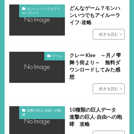
どんなゲーム？モンハ
モンハン いつでもアイ
ルーライフ
ンいつでもアイルーラ
イフ-攻略
続きを読む
クレー Klee ～月ノ雫
ゲーム
舞う街より～ 無料ダ
ウンロードしてみた感
想
続きを読む
10種類の巨人データ
進撃の巨人-自由への咆
哮
進撃の巨人-自由への咆
哮 攻略