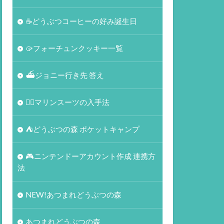
☕️どうぶつコーヒーの好み誕生日
🥠フォーチュンクッキー一覧
⛴ジョニー行き先 答え
🏄‍♀️マリンスーツの入手法
⛺どうぶつの森 ポケットキャンプ
🎮ニンテンドーアカウント作成 連携方
法
NEW!あつまれどうぶつの森
あつまれどうぶつの森