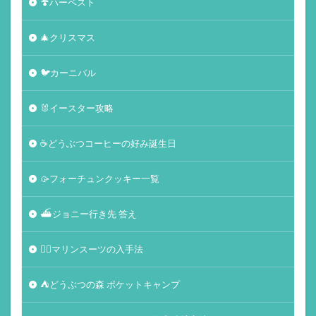
🍄ハーベスト
🎄クリスマス
🐦カーニバル
🐰イースター攻略
☕️どうぶつコーヒーの好み誕生日
🥠フォーチュンクッキー一覧
⛴ジョニー行き先 答え
🏄‍♀️マリンスーツの入手法
⛺どうぶつの森 ポケットキャンプ