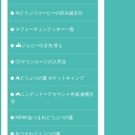
☕️どうぶつコーヒーの好み誕生日
🥠フォーチュンクッキー一覧
⛴ジョニー行き先 答え
🏄‍♀️マリンスーツの入手法
⛺どうぶつの森 ポケットキャンプ
🎮ニンテンドーアカウント作成 連携方
法
NEW!あつまれどうぶつの森
あつまれどうぶつの森