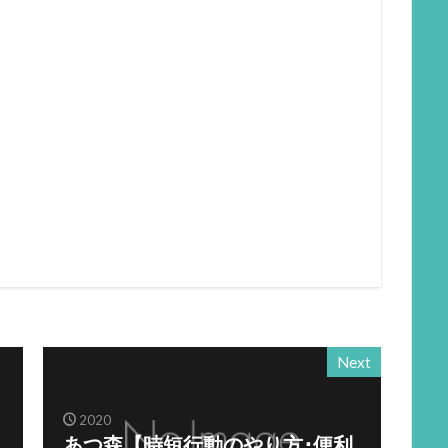
Next
2020
あつ森【時短行動のやり方･便利