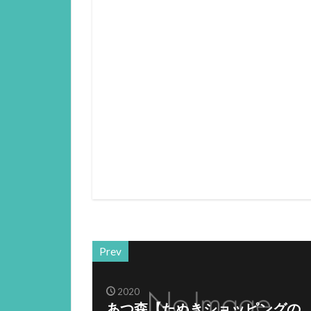
Prev
2020
あつ森【たぬきショッピングの