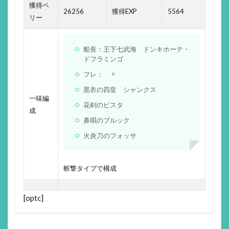
獲得ベ
26256
獲得EXP
5564
リー
船長：王下七武海 ドンキホーテ・
ドフラミンゴ
フレ： 〃
黒衣の四皇 シャンクス
一味編
花剣のビスタ
成
鼻唄のブルック
火炎刀のフォッサ
斬撃タイプで構成
[optc]