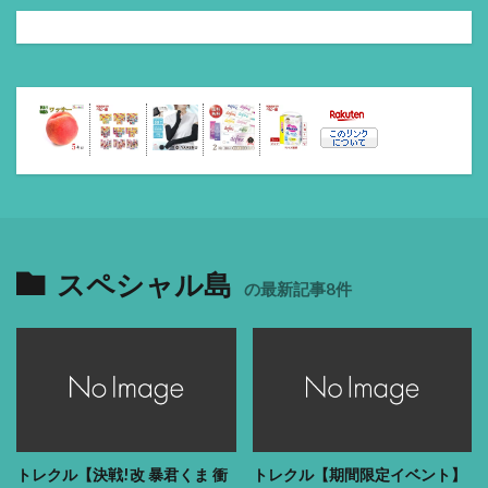
スペシャル島
の最新記事8件
トレクル【決戦!改 暴君くま 衝
トレクル【期間限定イベント】