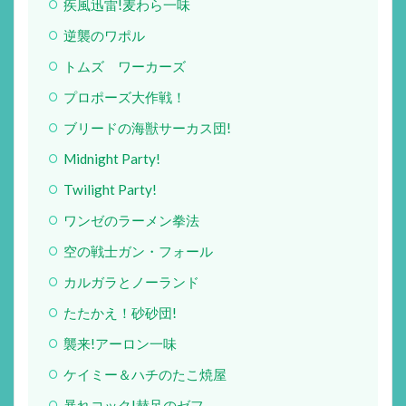
疾風迅雷!麦わら一味
逆襲のワポル
トムズ ワーカーズ
プロポーズ大作戦！
ブリードの海獣サーカス団!
Midnight Party!
Twilight Party!
ワンゼのラーメン拳法
空の戦士ガン・フォール
カルガラとノーランド
たたかえ！砂砂団!
襲来!アーロン一味
ケイミー＆ハチのたこ焼屋
暴れコック!赫足のゼフ