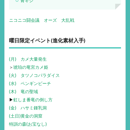
青キジ
ニコニコ闘会議 オーズ 大乱戦
曜日限定イベント(進化素材入手)
(月) カメ大量発生
＞
琥珀の竜宮カメ姫
(火) タツノコパラダイス
(水) ペンギンビーチ
(木) 竜の聖域
▶
虹しま番竜の倒し方
(金) ハサミ鍾乳洞
(土日)黄金の洞窟
特訓の森(お宝なし)