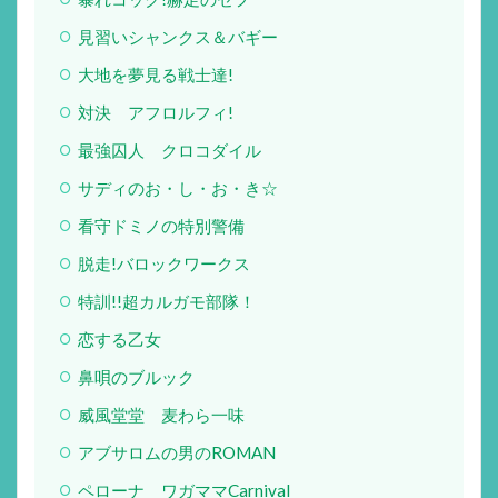
見習いシャンクス＆バギー
大地を夢見る戦士達!
対決 アフロルフィ!
最強囚人 クロコダイル
サディのお・し・お・き☆
看守ドミノの特別警備
脱走!バロックワークス
特訓!!超カルガモ部隊！
恋する乙女
鼻唄のブルック
威風堂堂 麦わら一味
アブサロムの男のROMAN
ペローナ ワガママCarnival