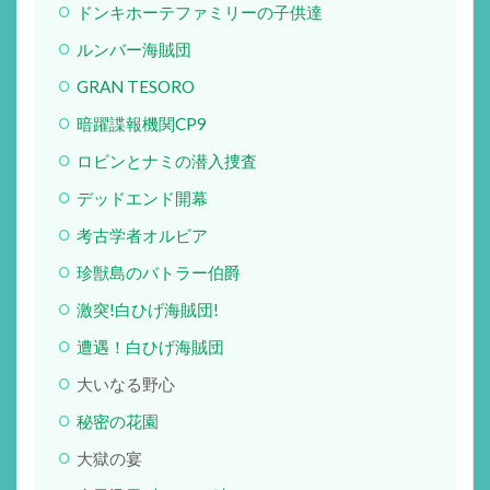
ドンキホーテファミリーの子供達
ルンバー海賊団
GRAN TESORO
暗躍諜報機関CP9
ロビンとナミの潜入捜査
デッドエンド開幕
考古学者オルビア
珍獣島のバトラー伯爵
激突!白ひげ海賊団!
遭遇！白ひげ海賊団
大いなる野心
秘密の花園
大獄の宴