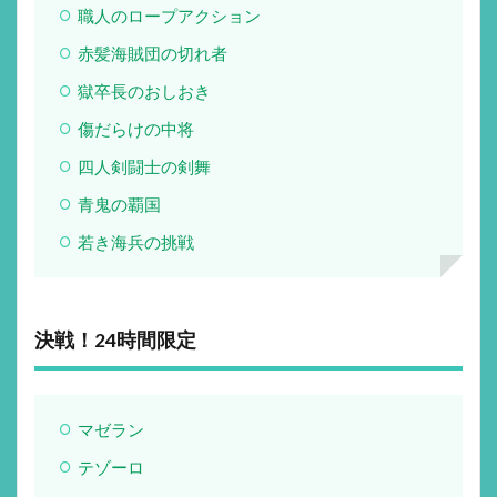
職人のロープアクション
赤髪海賊団の切れ者
獄卒長のおしおき
傷だらけの中将
四人剣闘士の剣舞
青鬼の覇国
若き海兵の挑戦
決戦！24時間限定
マゼラン
テゾーロ